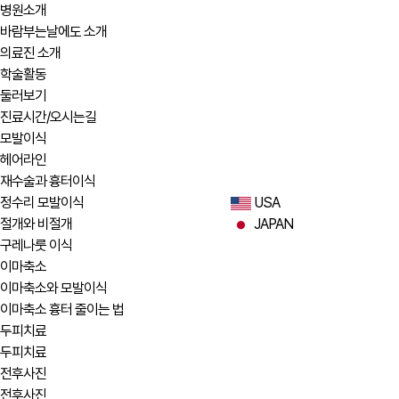
병원소개
바람부는날에도 소개
의료진 소개
학술활동
둘러보기
진료시간/오시는길
모발이식
헤어라인
재수술과 흉터이식
정수리 모발이식
USA
절개와 비절개
JAPAN
구레나룻 이식
이마축소
이마축소와 모발이식
이마축소 흉터 줄이는 법
두피치료
두피치료
전후사진
전후사진