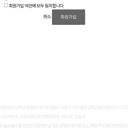
회원가입 약관에 모두 동의합니다
취소
회원가입
개인정보처리방침
이용약관
바람부는날에도성형외과의원
서울시 서초구 신반포로 47길 66 바날하우스
TE
사업자번호 629-08-02708
대표자 박수호, 신승규
Copyright © 2023 바람부는날에도성형외과의원 ALL RIGHTS RESERVED.