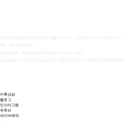
개인정보처리방침
이용약관
바람부는날에도성형외과의원
서울시 서초구 신반포로 47길 66 바날하우스
TEL : 02-540-0700
사업자번호 : 629-08-02708
대표자 박수호, 신승규
Copyright © 2023 바람부는날에도성형외과의원 ALL RIGHTS RESERVED.
카톡상담
블로그
인스타그램
유튜브
네이버예약