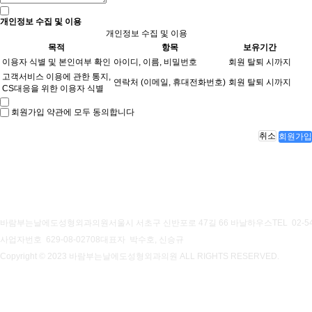
개인정보 수집 및 이용
개인정보 수집 및 이용
목적
항목
보유기간
이용자 식별 및 본인여부 확인
아이디, 이름, 비밀번호
회원 탈퇴 시까지
고객서비스 이용에 관한 통지,
연락처 (이메일, 휴대전화번호)
회원 탈퇴 시까지
CS대응을 위한 이용자 식별
회원가입 약관에 모두 동의합니다
취소
회원가입
개인정보처리방침
이용약관
바람부는날에도성형외과의원
서울시 서초구 신반포로 47길 66 바날하우스
TEL 02-5
사업자번호 629-08-02708
대표자 박수호, 신승규
Copyright © 2023 바람부는날에도성형외과의원 ALL RIGHTS RESERVED.