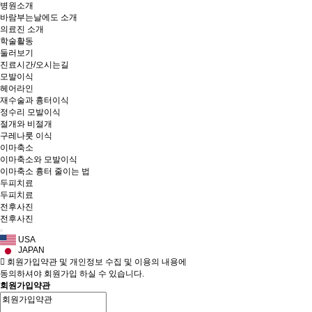
병원소개
바람부는날에도 소개
의료진 소개
학술활동
둘러보기
진료시간/오시는길
모발이식
헤어라인
재수술과 흉터이식
정수리 모발이식
절개와 비절개
구레나룻 이식
이마축소
이마축소와 모발이식
이마축소 흉터 줄이는 법
두피치료
두피치료
전후사진
전후사진
USA
JAPAN
회원가입약관 및 개인정보 수집 및 이용의 내용에
동의하셔야 회원가입 하실 수 있습니다.
회원가입약관