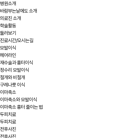
병원소개
바람부는날에도 소개
의료진 소개
학술활동
둘러보기
진료시간/오시는길
모발이식
헤어라인
재수술과 흉터이식
정수리 모발이식
절개와 비절개
구레나룻 이식
이마축소
이마축소와 모발이식
이마축소 흉터 줄이는 법
두피치료
두피치료
전후사진
전후사진