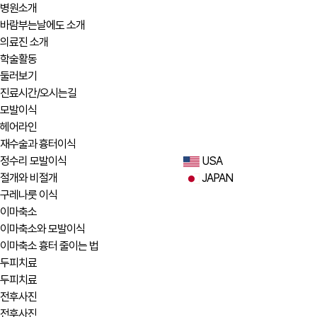
병원소개
바람부는날에도 소개
의료진 소개
학술활동
둘러보기
진료시간/오시는길
모발이식
헤어라인
재수술과 흉터이식
정수리 모발이식
USA
절개와 비절개
JAPAN
구레나룻 이식
이마축소
이마축소와 모발이식
이마축소 흉터 줄이는 법
두피치료
두피치료
전후사진
전후사진