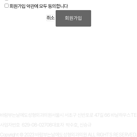
회원가입 약관에 모두 동의합니다
취소
회원가입
개인정보처리방침
이용약관
바람부는날에도성형외과의원
서울시 서초구 신반포로 47길 66 바날하우스
TE
사업자번호 629-08-02708
대표자 박수호, 신승규
Copyright © 2023 바람부는날에도성형외과의원 ALL RIGHTS RESERVED.