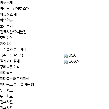
병원소개
바람부는날에도 소개
의료진 소개
학술활동
둘러보기
진료시간/오시는길
모발이식
헤어라인
재수술과 흉터이식
정수리 모발이식
USA
절개와 비절개
JAPAN
구레나룻 이식
이마축소
이마축소와 모발이식
이마축소 흉터 줄이는 법
두피치료
두피치료
전후사진
전후사진