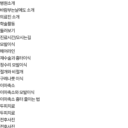
병원소개
바람부는날에도 소개
의료진 소개
학술활동
둘러보기
진료시간/오시는길
모발이식
헤어라인
재수술과 흉터이식
정수리 모발이식
절개와 비절개
구레나룻 이식
이마축소
이마축소와 모발이식
이마축소 흉터 줄이는 법
두피치료
두피치료
전후사진
전후사진