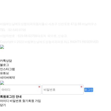
개인정보처리방침
이용약관
바람부는날에도성형외과의원
서울시 서초구 신반포로 47길 66 바날하우스
TEL : 02-540-0700
사업자번호 : 629-08-02708
대표자 박수호, 신승규
Copyright © 2023 바람부는날에도성형외과의원 ALL RIGHTS RESERVED.
카톡상담
블로그
인스타그램
유튜브
네이버예약
회원로그인 안내
아이디 비밀번호 찾기
회원 가입
닫기