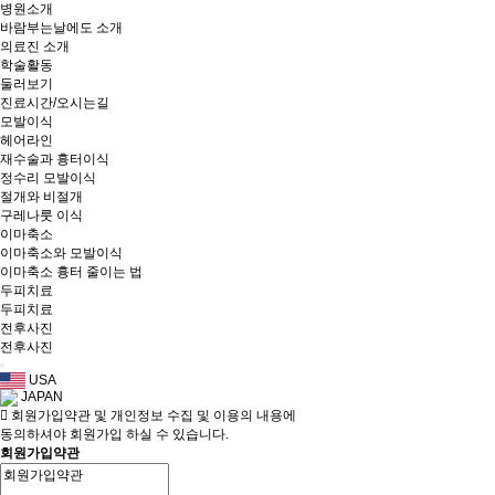
병원소개
바람부는날에도 소개
의료진 소개
학술활동
둘러보기
진료시간/오시는길
모발이식
헤어라인
재수술과 흉터이식
정수리 모발이식
절개와 비절개
구레나룻 이식
이마축소
이마축소와 모발이식
이마축소 흉터 줄이는 법
두피치료
두피치료
전후사진
전후사진
USA
JAPAN
회원가입약관 및 개인정보 수집 및 이용의 내용에
동의하셔야 회원가입 하실 수 있습니다.
회원가입약관