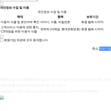
개인정보 수집 및 이용
개인정보 수집 및 이용
목적
항목
보유기간
이용자 식별 및 본인여부 확인
아이디, 이름, 비밀번호
회원 탈퇴 시까지
고객서비스 이용에 관한 통지,
연락처 (이메일, 휴대전화번호)
회원 탈퇴 시까지
CS대응을 위한 이용자 식별
회원가입 약관에 모두 동의합니다
취소
회원가입
개인정보처리방침
이용약관
바람부는날에도성형외과의원
서울시 서초구 신반포로 47길 66 바날하우스
TEL 02-5
사업자번호 629-08-02708
대표자 박수호, 신승규
Copyright © 2023 바람부는날에도성형외과의원 ALL RIGHTS RESERVED.