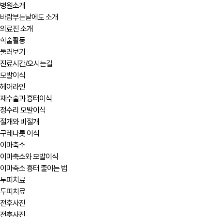
병원소개
바람부는날에도 소개
의료진 소개
학술활동
둘러보기
진료시간/오시는길
모발이식
헤어라인
재수술과 흉터이식
정수리 모발이식
절개와 비절개
구레나룻 이식
이마축소
이마축소와 모발이식
이마축소 흉터 줄이는 법
두피치료
두피치료
전후사진
전후사진