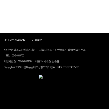
개인정보처리방침
이용약관
바람부는날에도성형외과의원
서울시 서초구 신반포로 47길 66 바날하우스
TEL : 02-540-0700
사업자번호 : 629-08-02708
대표자 박수호, 신승규
Copyright © 2023 바람부는날에도성형외과의원 ALL RIGHTS RESERVED.