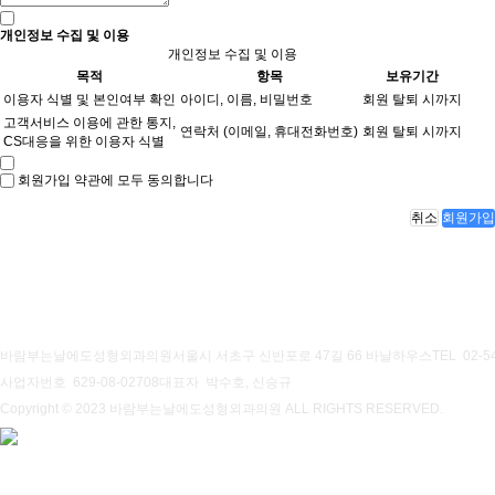
개인정보 수집 및 이용
개인정보 수집 및 이용
목적
항목
보유기간
이용자 식별 및 본인여부 확인
아이디, 이름, 비밀번호
회원 탈퇴 시까지
고객서비스 이용에 관한 통지,
연락처 (이메일, 휴대전화번호)
회원 탈퇴 시까지
CS대응을 위한 이용자 식별
회원가입 약관에 모두 동의합니다
취소
회원가입
개인정보처리방침
이용약관
바람부는날에도성형외과의원
서울시 서초구 신반포로 47길 66 바날하우스
TEL 02-5
사업자번호 629-08-02708
대표자 박수호, 신승규
Copyright © 2023 바람부는날에도성형외과의원 ALL RIGHTS RESERVED.