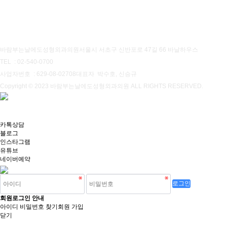
개인정보처리방침
이용약관
바람부는날에도성형외과의원
서울시 서초구 신반포로 47길 66 바날하우스
TEL : 02-540-0700
사업자번호 : 629-08-02708
대표자 박수호, 신승규
Copyright © 2023 바람부는날에도성형외과의원 ALL RIGHTS RESERVED.
카톡상담
블로그
인스타그램
유튜브
네이버예약
회원로그인 안내
아이디 비밀번호 찾기
회원 가입
닫기