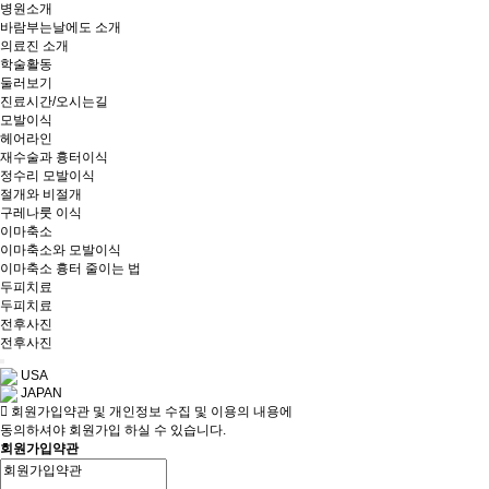
병원소개
바람부는날에도 소개
의료진 소개
학술활동
둘러보기
진료시간/오시는길
모발이식
헤어라인
재수술과 흉터이식
정수리 모발이식
절개와 비절개
구레나룻 이식
이마축소
이마축소와 모발이식
이마축소 흉터 줄이는 법
두피치료
두피치료
전후사진
전후사진
USA
JAPAN
회원가입약관 및 개인정보 수집 및 이용의 내용에
동의하셔야 회원가입 하실 수 있습니다.
회원가입약관