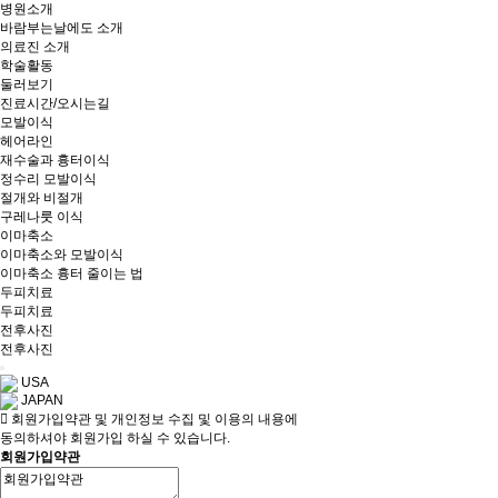
병원소개
바람부는날에도 소개
의료진 소개
학술활동
둘러보기
진료시간/오시는길
모발이식
헤어라인
재수술과 흉터이식
정수리 모발이식
절개와 비절개
구레나룻 이식
이마축소
이마축소와 모발이식
이마축소 흉터 줄이는 법
두피치료
두피치료
전후사진
전후사진
USA
JAPAN
회원가입약관 및 개인정보 수집 및 이용의 내용에
동의하셔야 회원가입 하실 수 있습니다.
회원가입약관