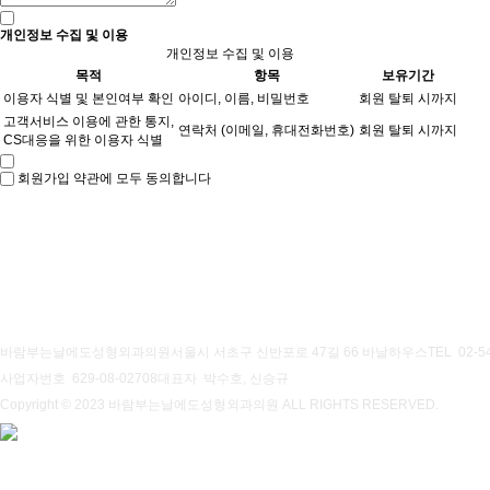
개인정보 수집 및 이용
개인정보 수집 및 이용
목적
항목
보유기간
이용자 식별 및 본인여부 확인
아이디, 이름, 비밀번호
회원 탈퇴 시까지
고객서비스 이용에 관한 통지,
연락처 (이메일, 휴대전화번호)
회원 탈퇴 시까지
CS대응을 위한 이용자 식별
회원가입 약관에 모두 동의합니다
개인정보처리방침
이용약관
바람부는날에도성형외과의원
서울시 서초구 신반포로 47길 66 바날하우스
TEL 02-5
사업자번호 629-08-02708
대표자 박수호, 신승규
Copyright © 2023 바람부는날에도성형외과의원 ALL RIGHTS RESERVED.