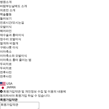
병원소개
바람부는날에도 소개
의료진 소개
학술활동
둘러보기
진료시간/오시는길
모발이식
헤어라인
재수술과 흉터이식
정수리 모발이식
절개와 비절개
구레나룻 이식
이마축소
이마축소와 모발이식
이마축소 흉터 줄이는 법
두피치료
두피치료
전후사진
전후사진
USA
JAPAN
회원가입약관 및 개인정보 수집 및 이용의 내용에
동의하셔야 회원가입 하실 수 있습니다.
회원가입약관