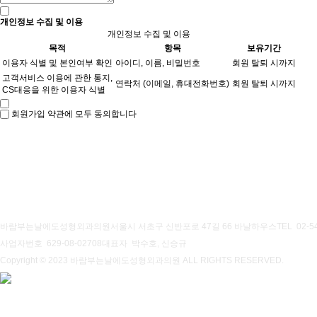
개인정보 수집 및 이용
개인정보 수집 및 이용
목적
항목
보유기간
이용자 식별 및 본인여부 확인
아이디, 이름, 비밀번호
회원 탈퇴 시까지
고객서비스 이용에 관한 통지,
연락처 (이메일, 휴대전화번호)
회원 탈퇴 시까지
CS대응을 위한 이용자 식별
회원가입 약관에 모두 동의합니다
개인정보처리방침
이용약관
바람부는날에도성형외과의원
서울시 서초구 신반포로 47길 66 바날하우스
TEL 02-5
사업자번호 629-08-02708
대표자 박수호, 신승규
Copyright © 2023 바람부는날에도성형외과의원 ALL RIGHTS RESERVED.