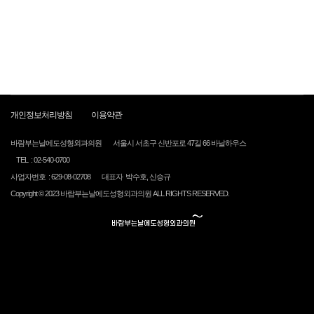
개인정보처리방침
이용약관
바람부는날에도성형외과의원
서울시 서초구 신반포로 47길 66 바날하우스
TEL : 02-540-0700
사업자번호 : 629-08-02708
대표자 박수호, 신승규
Copyright © 2023 바람부는날에도성형외과의원 ALL RIGHTS RESERVED.