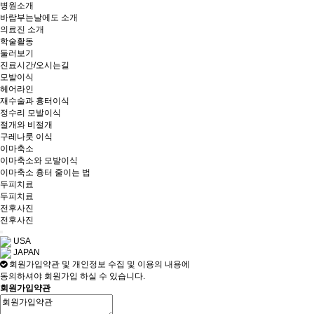
병원소개
바람부는날에도 소개
의료진 소개
학술활동
둘러보기
진료시간/오시는길
모발이식
헤어라인
재수술과 흉터이식
정수리 모발이식
절개와 비절개
구레나룻 이식
이마축소
이마축소와 모발이식
이마축소 흉터 줄이는 법
두피치료
두피치료
전후사진
전후사진
USA
JAPAN
회원가입약관 및 개인정보 수집 및 이용의 내용에
동의하셔야 회원가입 하실 수 있습니다.
회원가입약관