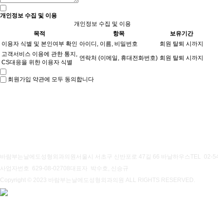
개인정보 수집 및 이용
개인정보 수집 및 이용
목적
항목
보유기간
이용자 식별 및 본인여부 확인
아이디, 이름, 비밀번호
회원 탈퇴 시까지
고객서비스 이용에 관한 통지,
연락처 (이메일, 휴대전화번호)
회원 탈퇴 시까지
CS대응을 위한 이용자 식별
회원가입 약관에 모두 동의합니다
개인정보처리방침
이용약관
바람부는날에도성형외과의원
서울시 서초구 신반포로 47길 66 바날하우스
TEL 02-5
사업자번호 629-08-02708
대표자 박수호, 신승규
Copyright © 2023 바람부는날에도성형외과의원 ALL RIGHTS RESERVED.