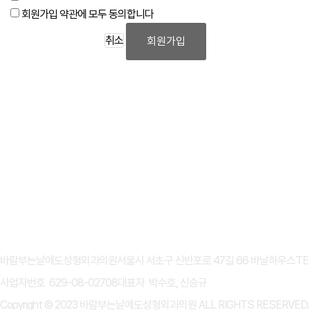
회원가입 약관에 모두 동의합니다
취소
회원가입
개인정보처리방침
이용약관
바람부는날에도성형외과의원
서울시 서초구 신반포로 47길 66 바날하우스
TE
사업자번호 629-08-02708
대표자 박수호, 신승규
Copyright © 2023 바람부는날에도성형외과의원 ALL RIGHTS RESERVED.