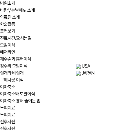
병원소개
바람부는날에도 소개
의료진 소개
학술활동
둘러보기
진료시간/오시는길
모발이식
헤어라인
재수술과 흉터이식
정수리 모발이식
USA
절개와 비절개
JAPAN
구레나룻 이식
이마축소
이마축소와 모발이식
이마축소 흉터 줄이는 법
두피치료
두피치료
전후사진
전후사진