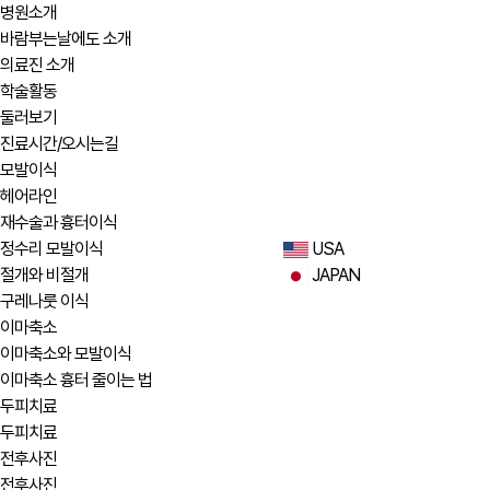
병원소개
바람부는날에도 소개
의료진 소개
학술활동
둘러보기
진료시간/오시는길
모발이식
헤어라인
재수술과 흉터이식
정수리 모발이식
USA
절개와 비절개
JAPAN
구레나룻 이식
이마축소
이마축소와 모발이식
이마축소 흉터 줄이는 법
두피치료
두피치료
전후사진
전후사진