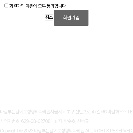
회원가입 약관에 모두 동의합니다
취소
회원가입
개인정보처리방침
이용약관
바람부는날에도성형외과의원
서울시 서초구 신반포로 47길 66 바날하우스
TE
사업자번호 629-08-02708
대표자 박수호, 신승규
Copyright © 2023 바람부는날에도성형외과의원 ALL RIGHTS RESERVED.